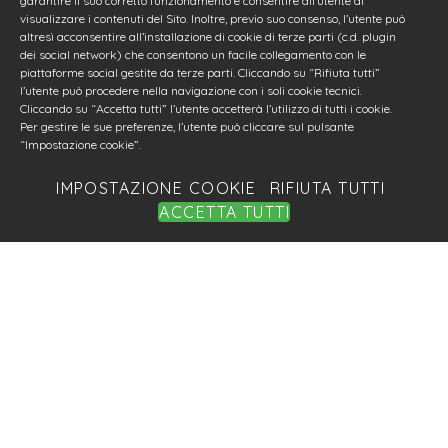
garantire il suo corretto funzionamento e consentire all’utente di
visualizzare i contenuti del Sito. Inoltre, previo suo consenso, l’utente può
altresì acconsentire all’installazione di cookie di terze parti (c.d. plugin
dei social network) che consentono un facile collegamento con le
piattaforme social gestite da terze parti. Cliccando su “Rifiuta tutti”
l’utente può procedere nella navigazione con i soli cookie tecnici.
Cliccando su “Accetta tutti” l’utente accetterà l’utilizzo di tutti i cookie.
Per gestire le sue preferenze, l’utente può cliccare sul pulsante
“Impostazione cookie”.
IMPOSTAZIONE COOKIE
RIFIUTA TUTTI
ACCETTA TUTTI
Iniziativa in collaborazione con Fondazione Italiana
Accenture
Powered by idea360
Terms of Use
Privacy Policy
© 2002-2025 Fondazione Italiana Accenture - Tutti i diritti
riservati - C.F. 97317310155